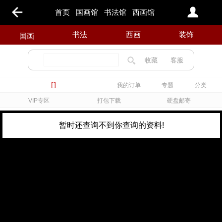
首页
国画馆
书法馆
西画馆
书法
西画
装饰
国画
收藏
客服
[]
我的订单
专题
分类
VIP专区
打包下载
硬盘邮寄
暂时还查询不到你查询的资料!