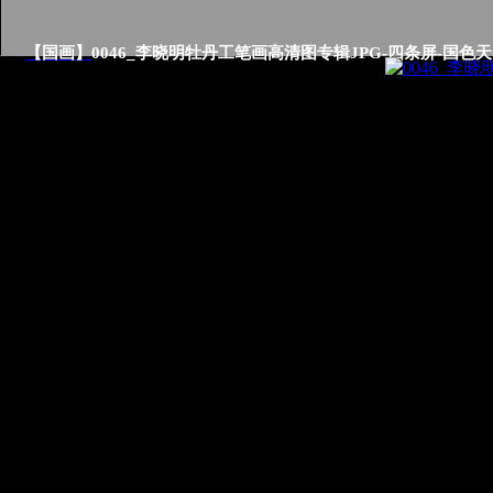
【国画】
0046_李晓明牡丹工笔画高清图专辑JPG-四条屏-国色