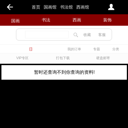
首页
国画馆
书法馆
西画馆
书法
西画
装饰
国画
收藏
客服
[]
我的订单
专题
分类
VIP专区
打包下载
硬盘邮寄
暂时还查询不到你查询的资料!